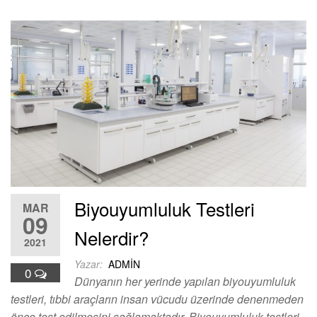
Biyouyumluluk Testleri
MAR
09
Nelerdir?
2021
Yazar:
ADMIN
0
Dünyanın her yerinde yapılan biyouyumluluk
testleri, tıbbi araçların insan vücudu üzerinde denenmeden
önce test edilmesini sağlamaktadır. Biyouyumluluk testleri,