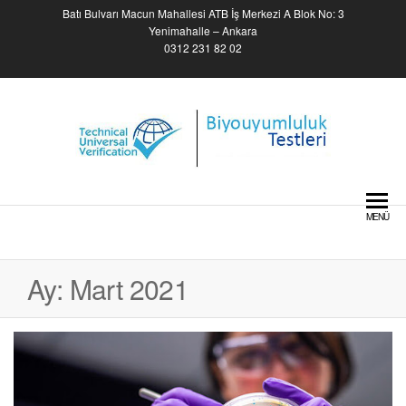
Skip
Batı Bulvarı Macun Mahallesi ATB İş Merkezi A Blok No: 3
to
Yenimahalle – Ankara
0312 231 82 02
the
content
Biyouyumluluk Testleri –
Biocompatibility Tests
MENÜ
Ay:
Mart 2021