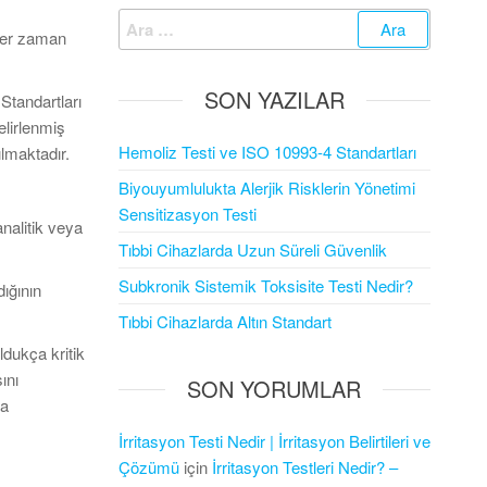
Arama:
her zaman
SON YAZILAR
Standartları
elirlenmiş
Hemoliz Testi ve ISO 10993-4 Standartları
ılmaktadır.
Biyouyumlulukta Alerjik Risklerin Yönetimi
Sensitizasyon Testi
analitik veya
Tıbbi Cihazlarda Uzun Süreli Güvenlik
Subkronik Sistemik Toksisite Testi Nedir?
ığının
Tıbbi Cihazlarda Altın Standart
ldukça kritik
ını
SON YORUMLAR
da
İrritasyon Testi Nedir | İrritasyon Belirtileri ve
Çözümü
için
İrritasyon Testleri Nedir? –