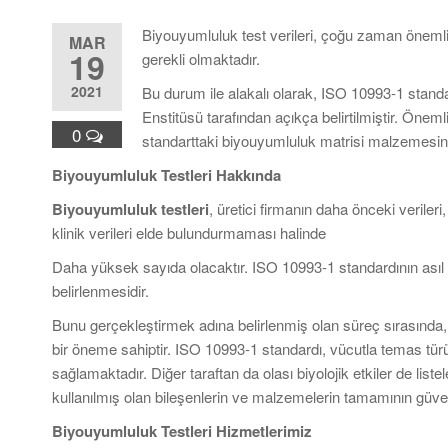
Biyouyumluluk test verileri, çoğu zaman öneml
MAR
19
gerekli olmaktadır.
2021
Bu durum ile alakalı olarak, ISO 10993-1 standar
Enstitüsü tarafından açıkça belirtilmiştir. Önem
0
standarttaki biyouyumluluk matrisi malzemesi
Biyouyumluluk Testleri Hakkında
Biyouyumluluk testleri
, üretici firmanın daha önceki verileri
klinik verileri elde bulundurmaması halinde
Daha yüksek sayıda olacaktır. ISO 10993-1 standardının asıl 
belirlenmesidir.
Bunu gerçekleştirmek adına belirlenmiş olan süreç sırasında, b
bir öneme sahiptir. ISO 10993-1 standardı, vücutla temas türü
sağlamaktadır. Diğer taraftan da olası biyolojik etkiler de liste
kullanılmış olan bileşenlerin ve malzemelerin tamamının güven
Biyouyumluluk Testleri Hizmetlerimiz