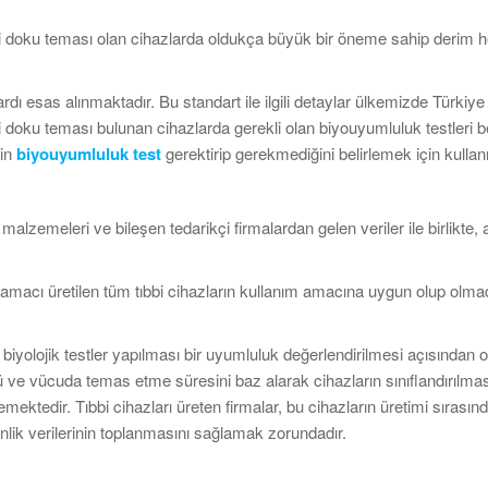
i doku teması olan cihazlarda oldukça büyük bir öneme sahip derim 
dı esas alınmaktadır. Bu standart ile ilgili detaylar ülkemizde Türkiye 
li doku teması bulunan cihazlarda gerekli olan biyouyumluluk testleri b
nin
biyouyumluluk test
gerektirip gerekmediğini belirlemek için kullan
, malzemeleri ve bileşen tedarikçi firmalardan gelen veriler ile birlikte, 
amacı üretilen tüm tıbbi cihazların kullanım amacına uygun olup olmad
iyolojik testler yapılması bir uyumluluk değerlendirilmesi açısından o
 ve vücuda temas etme süresini baz alarak cihazların sınıflandırılmas
lemektedir. Tıbbi cihazları üreten firmalar, bu cihazların üretimi sırasın
lik verilerinin toplanmasını sağlamak zorundadır.