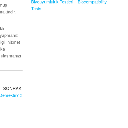
Biyouyumluluk Testleri – Biocompatibility
nmuş
Tests
maktadır.
klı
a yapmanız
lgili hizmet
şka
n ulaşmanızı
Sonraki
SONRAKI
Yazı
 Demektir?