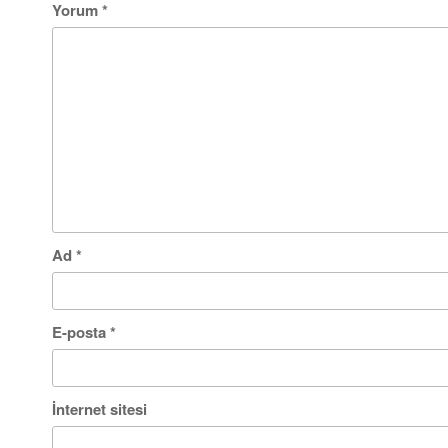
Yorum
*
Ad
*
E-posta
*
İnternet sitesi