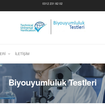
0312 231 82 02
compatibility Tests
ERI
İLETIŞIM
Biyouyumluluk Testleri