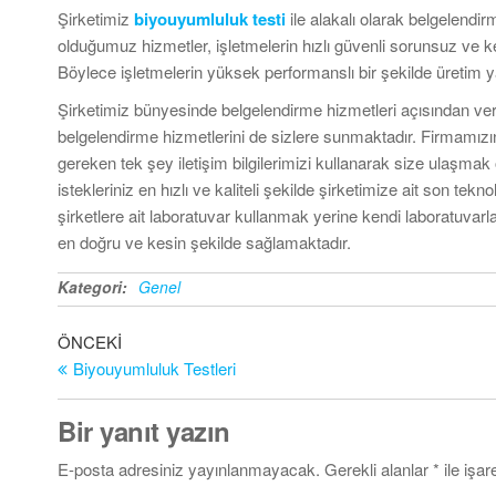
Şirketimiz
biyouyumluluk testi
ile alakalı olarak belgelendi
olduğumuz hizmetler, işletmelerin hızlı güvenli sorunsuz ve k
Böylece işletmelerin yüksek performanslı bir şekilde üretim
Şirketimiz bünyesinde belgelendirme hizmetleri açısından ve
belgelendirme hizmetlerini de sizlere sunmaktadır. Firmamızın
gereken tek şey iletişim bilgilerimizi kullanarak size ulaşmak o
istekleriniz en hızlı ve kaliteli şekilde şirketimize ait son t
şirketlere ait laboratuvar kullanmak yerine kendi laboratuva
en doğru ve kesin şekilde sağlamaktadır.
Kategori:
Genel
Yazı
Önceki
ÖNCEKI
Yazı
Biyouyumluluk Testleri
gezinmesi
Bir yanıt yazın
E-posta adresiniz yayınlanmayacak.
Gerekli alanlar
*
ile işar