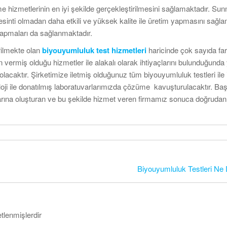
rme hizmetlerinin en iyi şekilde gerçekleştirilmesini sağlamaktadır. Su
esinti olmadan daha etkili ve yüksek kalite ile üretim yapmasını sağla
 yapmaları da sağlanmaktadır.
rilmekte olan
biyouyumluluk test hizmetleri
haricinde çok sayıda far
 vermiş olduğu hizmetler ile alakalı olarak ihtiyaçlarını bulunduğund
lacaktır. Şirketimize iletmiş olduğunuz tüm biyouyumluluk testleri ile i
eknoloji ile donatılmış laboratuvarlarımızda çözüme kavuşturulacaktır. Ba
rlarına oluşturan ve bu şekilde hizmet veren firmamız sonuca doğruda
Biyouyumluluk Testleri Ne
etlenmişlerdir