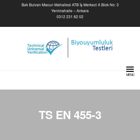
Skip
Batı Bulvarı Macun Mahallesi ATB İş Merkezi A Blok No: 3
to
Yenimahalle – Ankara
0312 231 82 02
the
content
Biyouyumluluk Testleri –
Biocompatibility Tests
MENÜ
TS EN 455-3