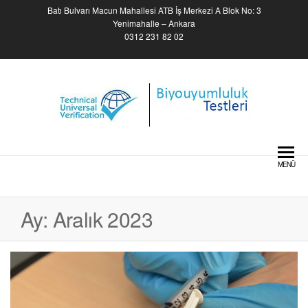
Skip
Batı Bulvarı Macun Mahallesi ATB İş Merkezi A Blok No: 3
to
Yenimahalle – Ankara
0312 231 82 02
the
content
Biyouyumluluk Testleri –
Biocompatibility Tests
MENÜ
Ay:
Aralık 2023