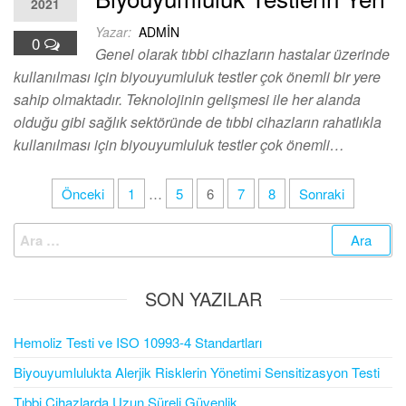
2021
Yazar:
ADMIN
0
Genel olarak tıbbi cihazların hastalar üzerinde
kullanılması için biyouyumluluk testler çok önemli bir yere
sahip olmaktadır. Teknolojinin gelişmesi ile her alanda
olduğu gibi sağlık sektöründe de tıbbi cihazların rahatlıkla
kullanılması için biyouyumluluk testler çok önemli…
Yazı
Önceki
1
…
5
6
7
8
Sonraki
sayfalandırması
Arama:
SON YAZILAR
Hemoliz Testi ve ISO 10993-4 Standartları
Biyouyumlulukta Alerjik Risklerin Yönetimi Sensitizasyon Testi
Tıbbi Cihazlarda Uzun Süreli Güvenlik