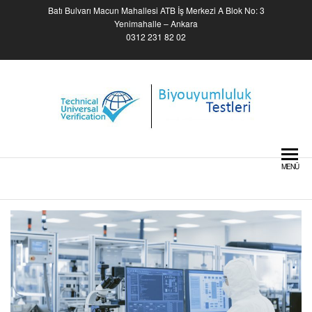
Skip
Batı Bulvarı Macun Mahallesi ATB İş Merkezi A Blok No: 3
to
Yenimahalle – Ankara
0312 231 82 02
the
content
Biyouyumluluk Testleri –
Biocompatibility Tests
MENÜ