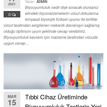
Yazar:
ADMIN
2021
Biyouyumluluk nedir diye soracak olursanız
elindeki biyomalzemelerin vücut dokularına
0
kimyasal biyolojik fiziksel uyumu ile birlikte
vücut tarafından sergilenen mekanik davranışın sağlamış
olduğu 0ptimum uyum şeklinde cevap verebiliriz.
Biyouyumluluk kavramı için malzeme tarafından vücuda
uygun cevap…
Tıbbi Cihaz Üretiminde
MAR
15
Biyouyumluluk Testlerin Yeri