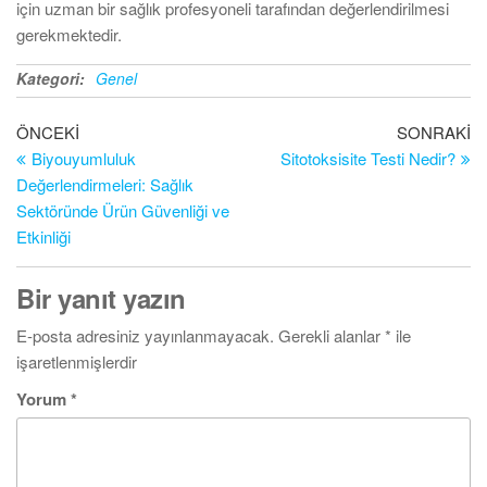
için uzman bir sağlık profesyoneli tarafından değerlendirilmesi
gerekmektedir.
Kategori:
Genel
Yazı
Önceki
So
ÖNCEKI
SONRAKI
Yazı
Ya
Biyouyumluluk
Sitotoksisite Testi Nedir?
gezinmesi
Değerlendirmeleri: Sağlık
Sektöründe Ürün Güvenliği ve
Etkinliği
Bir yanıt yazın
E-posta adresiniz yayınlanmayacak.
Gerekli alanlar
*
ile
işaretlenmişlerdir
Yorum
*