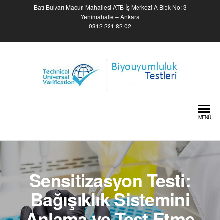
Skip
Batı Bulvarı Macun Mahallesi ATB İş Merkezi A Blok No: 3
to
Yenimahalle – Ankara
0312 231 82 02
the
content
Biyouyumluluk Testleri –
Biocompatibility Tests
MENÜ
Sensitizasyon Testi:
Bağışıklık Sistemini
Anlama ve Test Etme