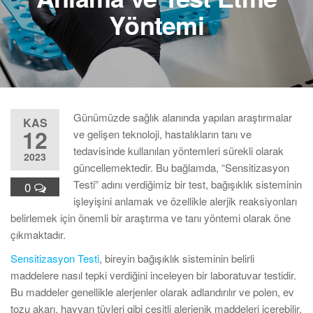
Yöntemi
Günümüzde sağlık alanında yapılan araştırmalar
KAS
12
ve gelişen teknoloji, hastalıkların tanı ve
tedavisinde kullanılan yöntemleri sürekli olarak
2023
güncellemektedir. Bu bağlamda, “Sensitizasyon
Testi” adını verdiğimiz bir test, bağışıklık sisteminin
0
işleyişini anlamak ve özellikle alerjik reaksiyonları
belirlemek için önemli bir araştırma ve tanı yöntemi olarak öne
çıkmaktadır.
Sensitizasyon Testi
, bireyin bağışıklık sisteminin belirli
maddelere nasıl tepki verdiğini inceleyen bir laboratuvar testidir.
Bu maddeler genellikle alerjenler olarak adlandırılır ve polen, ev
tozu akarı, hayvan tüyleri gibi çeşitli alerjenik maddeleri içerebilir.