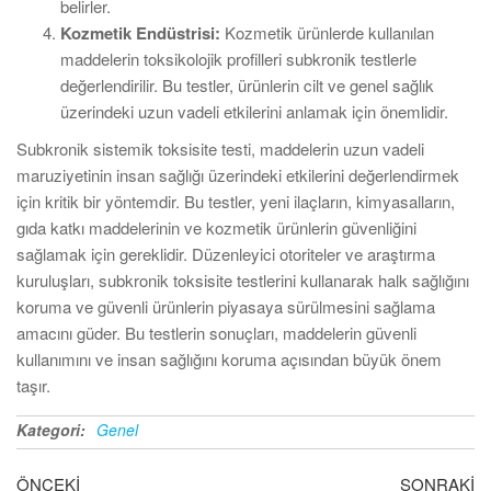
belirler.
Kozmetik Endüstrisi:
Kozmetik ürünlerde kullanılan
maddelerin toksikolojik profilleri subkronik testlerle
değerlendirilir. Bu testler, ürünlerin cilt ve genel sağlık
üzerindeki uzun vadeli etkilerini anlamak için önemlidir.
Subkronik sistemik toksisite testi, maddelerin uzun vadeli
maruziyetinin insan sağlığı üzerindeki etkilerini değerlendirmek
için kritik bir yöntemdir. Bu testler, yeni ilaçların, kimyasalların,
gıda katkı maddelerinin ve kozmetik ürünlerin güvenliğini
sağlamak için gereklidir. Düzenleyici otoriteler ve araştırma
kuruluşları, subkronik toksisite testlerini kullanarak halk sağlığını
koruma ve güvenli ürünlerin piyasaya sürülmesini sağlama
amacını güder. Bu testlerin sonuçları, maddelerin güvenli
kullanımını ve insan sağlığını koruma açısından büyük önem
taşır.
Kategori:
Genel
Yazı
Önceki
So
ÖNCEKI
SONRAKI