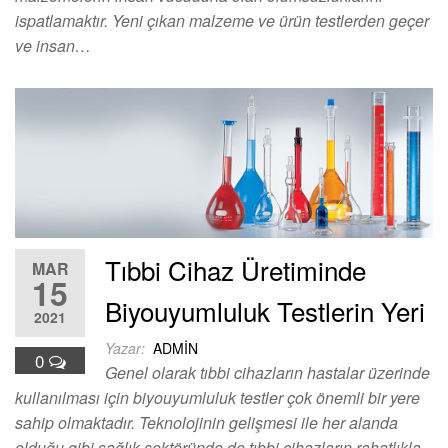
ispatlamaktır. Yeni çıkan malzeme ve ürün testlerden geçer
ve insan…
Tıbbi Cihaz Üretiminde
MAR
15
Biyouyumluluk Testlerin Yeri
2021
Yazar:
ADMIN
0
Genel olarak tıbbi cihazların hastalar üzerinde
kullanılması için biyouyumluluk testler çok önemli bir yere
sahip olmaktadır. Teknolojinin gelişmesi ile her alanda
olduğu gibi sağlık sektöründe de tıbbi cihazların rahatlıkla