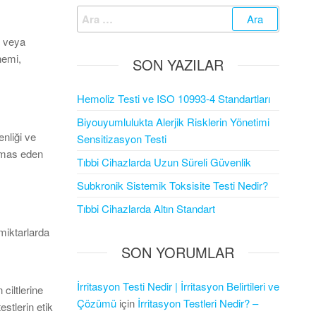
Arama:
n veya
nemi,
SON YAZILAR
Hemoliz Testi ve ISO 10993-4 Standartları
Biyouyumlulukta Alerjik Risklerin Yönetimi
enliği ve
Sensitizasyon Testi
temas eden
Tıbbi Cihazlarda Uzun Süreli Güvenlik
Subkronik Sistemik Toksisite Testi Nedir?
Tıbbi Cihazlarda Altın Standart
 miktarlarda
SON YORUMLAR
İrritasyon Testi Nedir | İrritasyon Belirtileri ve
ciltlerine
Çözümü
için
İrritasyon Testleri Nedir? –
stlerin etik