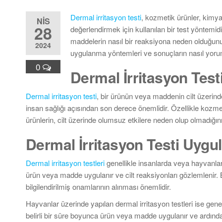
Dermal irritasyon testi
, kozmetik ürünler, kimyas
NIS
28
değerlendirmek için kullanılan bir test yöntemidi
maddelerin nasıl bir reaksiyona neden olduğunu
2024
uygulanma yöntemleri ve sonuçların nasıl yoruml
0
Dermal İrritasyon Tes
Dermal irritasyon testi
, bir ürünün veya maddenin cilt üzerindeki
insan sağlığı açısından son derece önemlidir. Özellikle kozmeti
ürünlerin, cilt üzerinde olumsuz etkilere neden olup olmadığını
Dermal İrritasyon Testi Uyg
Dermal irritasyon testleri
genellikle insanlarda veya hayvanlard
ürün veya madde uygulanır ve cilt reaksiyonları gözlemlenir. Bu
bilgilendirilmiş onamlarının alınması önemlidir.
Hayvanlar üzerinde yapılan dermal irritasyon testleri ise genell
belirli bir süre boyunca ürün veya madde uygulanır ve ardından 