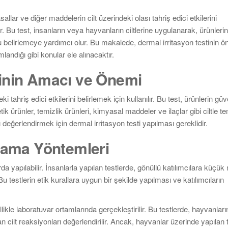
allar ve diğer maddelerin cilt üzerindeki olası tahriş edici etkilerini
r. Bu test, insanların veya hayvanların ciltlerine uygulanarak, ürünleri
 belirlemeye yardımcı olur. Bu makalede, dermal irritasyon testinin ö
andığı gibi konular ele alınacaktır.
tinin Amacı ve Önemi
 tahriş edici etkilerini belirlemek için kullanılır. Bu test, ürünlerin güv
k ürünler, temizlik ürünleri, kimyasal maddeler ve ilaçlar gibi ciltle 
 değerlendirmek için dermal irritasyon testi yapılması gereklidir.
ulama Yöntemleri
a yapılabilir. İnsanlarla yapılan testlerde, gönüllü katılımcılara küçük
 testlerin etik kurallara uygun bir şekilde yapılması ve katılımcıların
ikle laboratuvar ortamlarında gerçekleştirilir. Bu testlerde, hayvanların 
cilt reaksiyonları değerlendirilir. Ancak, hayvanlar üzerinde yapılan te