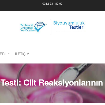
0312 231 82 02
compatibility Tests
ERI
İLETIŞIM
Testi: Cilt Reaksiyonlarını