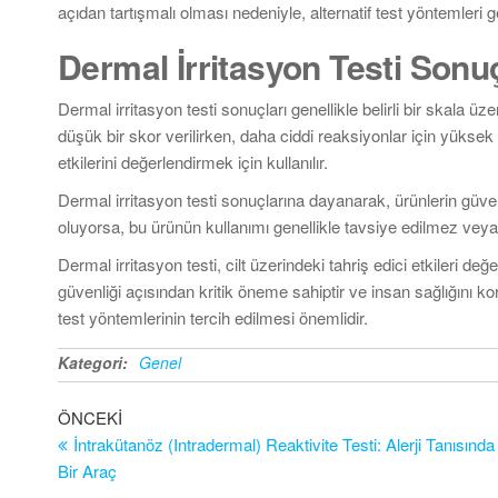
açıdan tartışmalı olması nedeniyle, alternatif test yöntemleri g
Dermal İrritasyon Testi Sonu
Dermal irritasyon testi sonuçları genellikle belirli bir skala üze
düşük bir skor verilirken, daha ciddi reaksiyonlar için yüksek s
etkilerini değerlendirmek için kullanılır.
Dermal irritasyon testi sonuçlarına dayanarak, ürünlerin güvenliğ
oluyorsa, bu ürünün kullanımı genellikle tavsiye edilmez veya 
Dermal irritasyon testi, cilt üzerindeki tahriş edici etkileri d
güvenliği açısından kritik öneme sahiptir ve insan sağlığını kor
test yöntemlerinin tercih edilmesi önemlidir.
Kategori:
Genel
Yazı
Önceki
ÖNCEKI
Yazı
İntrakütanöz (Intradermal) Reaktivite Testi: Alerji Tanısınd
gezinmesi
Bir Araç