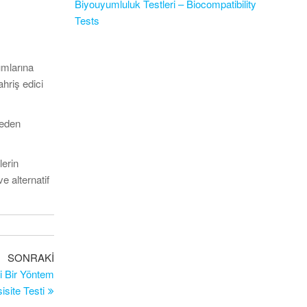
Biyouyumluluk Testleri – Biocompatibility
Tests
rumlarına
ahriş edici
neden
lerin
e alternatif
Sonraki
SONRAKI
Yazı
i Bir Yöntem
site Testi